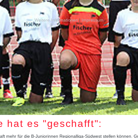
Weitere Informationen
|
Impressum
at es "geschafft":
aft mehr für die B-Juniorinnen Regionalliga-Südwest stellen können.