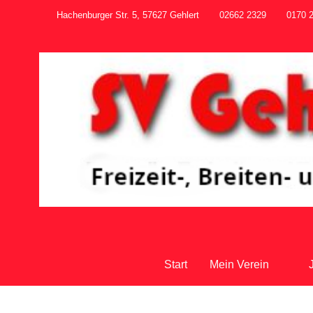
Hachenburger Str. 5, 57627 Gehlert
02662 2329
0170 
Start
Mein Verein