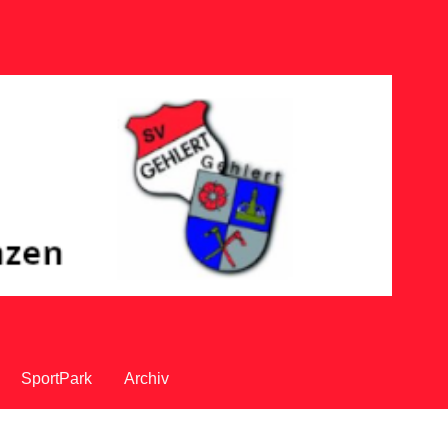
SportPark
Archiv