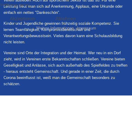
Verein ausleben. Auch auf sportlichem Sektor ist das so. Für eine
Verfügung stehen.
Leistung freut man sich auf Anerkennung, Applaus, eine Urkunde oder
einfach ein nettes "Dankeschön".
Akzeptieren
Ablehnen
Kinder und Jugendliche gewinnen frühzeitig soziale Kompetenz. Sie
Weitere Informationen
|
Impressum
lernen Teamfähigkeit, Kompromissbereitschaft und
Verantwortungsbewusstsein. Vieles davon kann eine Schulausbildung
nicht leisten.
Vereine sind Orte der Integration und der Heimat. Wer neu in ein Dorf
zieht, wird in Vereinen erste Bekanntschaften schließen. Vereine bieten
Geselligkeit und Anlässe, sich auch außerhalb des Spielfeldes zu treffen
- hieraus entsteht Gemeinschaft. Und gerade in einer Zeit, die durch
Corona beeinflusst ist, weiß man die Gemeinschaft besonders zu
schätzen.