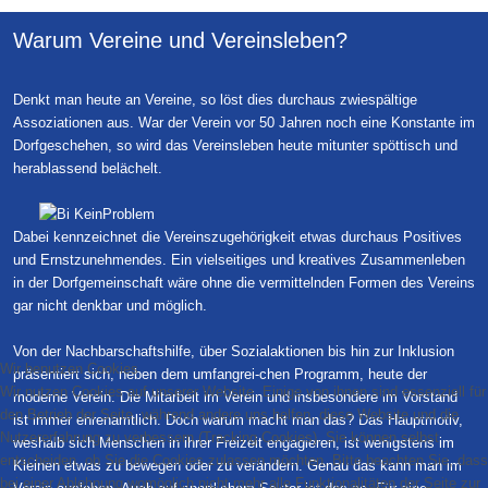
Warum Vereine und Vereinsleben?
Denkt man heute an Vereine, so löst dies durchaus zwiespältige
Assoziationen aus. War der Verein vor 50 Jahren noch eine Konstante im
Dorfgeschehen, so wird das Vereinsleben heute mitunter spöttisch und
herablassend belächelt.
Dabei kennzeichnet die Vereinszugehörigkeit etwas durchaus Positives
und Ernstzunehmendes. Ein vielseitiges und kreatives Zusammenleben
in der Dorfgemeinschaft wäre ohne die vermittelnden Formen des Vereins
gar nicht denkbar und möglich.
Von der Nachbarschaftshilfe, über Sozialaktionen bis hin zur Inklusion
Wir benutzen Cookies
präsentiert sich, neben dem umfangrei-chen Programm, heute der
Wir nutzen Cookies auf unserer Website. Einige von ihnen sind essenziell für
moderne Verein. Die Mitarbeit im Verein und insbesondere im Vorstand
den Betrieb der Seite, während andere uns helfen, diese Website und die
ist immer ehrenamtlich. Doch warum macht man das? Das Hauptmotiv,
Nutzererfahrung zu verbessern (Tracking Cookies). Sie können selbst
weshalb sich Menschen in ihrer Freizeit engagieren, ist wenigstens im
entscheiden, ob Sie die Cookies zulassen möchten. Bitte beachten Sie, dass
Kleinen etwas zu bewegen oder zu verändern. Genau das kann man im
bei einer Ablehnung womöglich nicht mehr alle Funktionalitäten der Seite zur