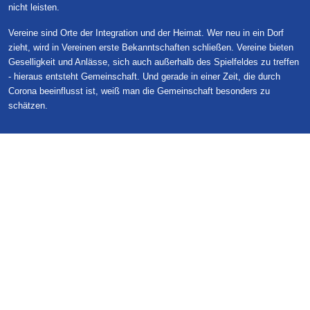
nicht leisten.
Vereine sind Orte der Integration und der Heimat. Wer neu in ein Dorf
zieht, wird in Vereinen erste Bekanntschaften schließen. Vereine bieten
Geselligkeit und Anlässe, sich auch außerhalb des Spielfeldes zu treffen
- hieraus entsteht Gemeinschaft. Und gerade in einer Zeit, die durch
Corona beeinflusst ist, weiß man die Gemeinschaft besonders zu
schätzen.