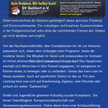
Wir benutzen Cookies
Wir nutzen Cookies auf unserer Website. Einige von ihnen sind essenziell für
Dabei kennzeichnet die Vereinszugehörigkeit etwas durchaus Positives
den Betrieb der Seite, während andere uns helfen, diese Website und die
und Ernstzunehmendes. Ein vielseitiges und kreatives Zusammenleben
Nutzererfahrung zu verbessern (Tracking Cookies). Sie können selbst
in der Dorfgemeinschaft wäre ohne die vermittelnden Formen des Vereins
entscheiden, ob Sie die Cookies zulassen möchten. Bitte beachten Sie, dass
gar nicht denkbar und möglich.
bei einer Ablehnung womöglich nicht mehr alle Funktionalitäten der Seite zur
Verfügung stehen.
Von der Nachbarschaftshilfe, über Sozialaktionen bis hin zur Inklusion
präsentiert sich, neben dem umfangrei-chen Programm, heute der
Akzeptieren
Ablehnen
moderne Verein. Die Mitarbeit im Verein und insbesondere im Vorstand
ist immer ehrenamtlich. Doch warum macht man das? Das Hauptmotiv,
Weitere Informationen
|
Impressum
weshalb sich Menschen in ihrer Freizeit engagieren, ist wenigstens im
Kleinen etwas zu bewegen oder zu verändern. Genau das kann man im
Verein ausleben. Auch auf sportlichem Sektor ist das so. Für eine
Leistung freut man sich auf Anerkennung, Applaus, eine Urkunde oder
einfach ein nettes "Dankeschön".
Kinder und Jugendliche gewinnen frühzeitig soziale Kompetenz. Sie
lernen Teamfähigkeit, Kompromissbereitschaft und
Verantwortungsbewusstsein. Vieles davon kann eine Schulausbildung